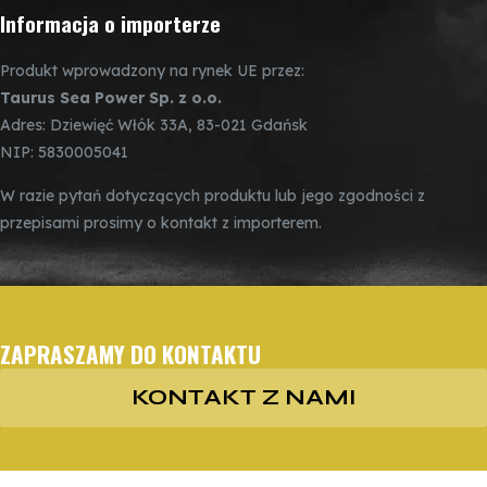
Informacja o importerze
Produkt wprowadzony na rynek UE przez:
Taurus Sea Power Sp. z o.o.
Adres: Dziewięć Włók 33A, 83-021 Gdańsk
NIP: 5830005041
W razie pytań dotyczących produktu lub jego zgodności z
przepisami prosimy o kontakt z importerem.
ZAPRASZAMY DO KONTAKTU
KONTAKT Z NAMI