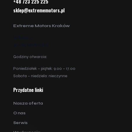
+48 723 225 225
sklep@extrememotors.pl
Extreme Motors Kraków
Willowa 77
30-085 Modlniczka
Godziny otwarcia:
Poniedziałek – piątek: 9.00 – 17.00
Sobota – niedziela: nieczynne
Przydatne linki
Nasza oferta
O nas
Serwis